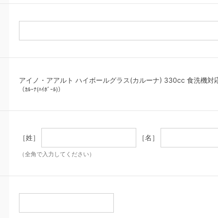
アイノ・アアルト ハイボールグラス(カルーナ) 330cc 食洗機対応 (II
（ｶﾙｰﾅ(ﾊｲﾎﾞｰﾙ)）
［姓］
［名］
（全角で入力してください）