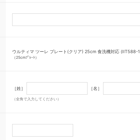
ウルティマ ツーレ プレート(クリア) 25cm 食洗機対応 (IIT588-10
（25cmﾌﾟﾚｰﾄ）
［姓］
［名］
（全角で入力してください）