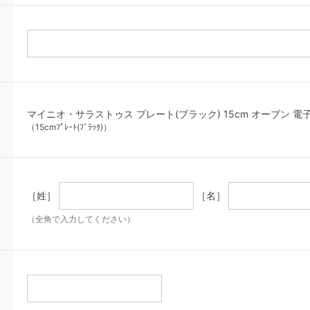
マイニオ・サラストゥス プレート(ブラック) 15cm オーブン 電子レン
（15cmﾌﾟﾚｰﾄ(ﾌﾞﾗｯｸ)）
［姓］
［名］
（全角で入力してください）