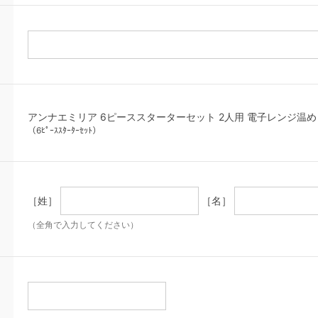
アンナエミリア 6ピーススターターセット 2人用 電子レンジ温め 食洗機
（6ﾋﾟｰｽｽﾀｰﾀｰｾｯﾄ）
［姓］
［名］
（全角で入力してください）