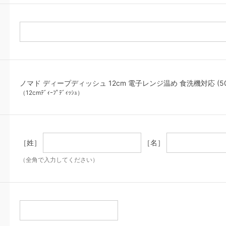
ノマド ディープディッシュ 12cm 電子レンジ温め 食洗機対応 (5013
（12cmﾃﾞｨｰﾌﾟﾃﾞｨｯｼｭ）
［姓］
［名］
（全角で入力してください）