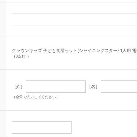
クラウンキッズ 子ども食器セット(シャイニングスター) 1人用 電子レン
（3点ｾｯﾄ）
［姓］
［名］
（全角で入力してください）