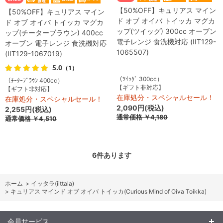
【50%OFF】キュリアス マイン
【50%OFF】キュリアス マイン
ド オブ オイバ トイッカ マグカ
ド オブ オイバ トイッカ マグカ
ップ(ツイッグ) 300cc オーブン
ップ(チーターブラウン) 400cc
電子レンジ 食洗機対応 (IIT129-
オーブン 電子レンジ 食洗機対応
1065507)
(IIT129-1067019)
5.0
（1）
（ﾂｲｯｸﾞ 300cc）
（ﾁｰﾀｰﾌﾞﾗｳﾝ 400cc）
【ギフト非対応】
【ギフト非対応】
在庫処分・スペシャルセール！
在庫処分・スペシャルセール！
2,090円(税込)
2,255円(税込)
通常価格
￥4,180
通常価格
￥4,510
6
件あります
ホーム
>
イッタラ(iittala)
>
キュリアス マインド オブ オイバ トイッカ(Curious Mind of Oiva Toikka)
会員サービス