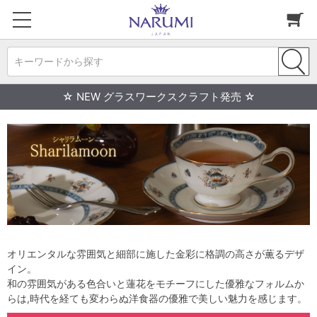
キーワードから探す
☆ NEW グラスワークスクラフト発売 ☆
オリエンタルな雰囲気と細部に施した金彩に格調の高さが薫るデザ
イン。
和の雰囲気がある色合いと蓮花をモチーフにした優雅なフォルムか
らは,時代を経ても変わらぬ洋食器の優雅で美しい魅力を感じます。