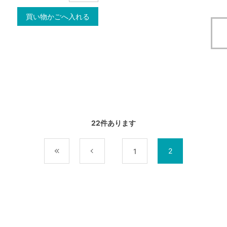
買い物かごへ入れる
22
件あります
2
最初
前
1