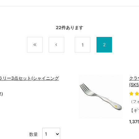
22
件あります
2
最初
前
1
ラリー3点セット(シャイニング
クラ
(SK5
2）
（フ
【ギ
1,3
数量