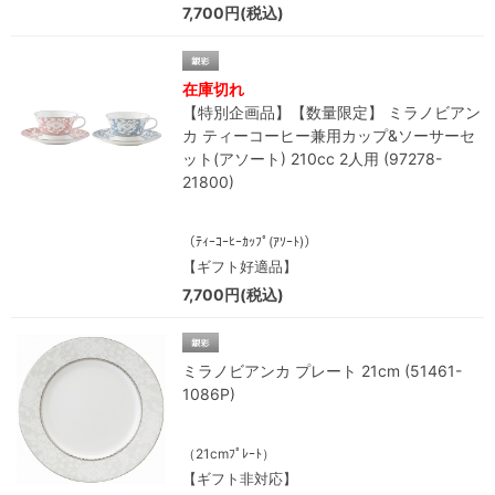
7,700円(税込)
在庫切れ
【特別企画品】【数量限定】 ミラノビアン
カ ティーコーヒー兼用カップ&ソーサーセ
ット(アソート) 210cc 2人用 (97278-
21800)
（ﾃｨｰｺｰﾋｰｶｯﾌﾟ(ｱｿｰﾄ)）
【ギフト好適品】
7,700円(税込)
ミラノビアンカ プレート 21cm (51461-
1086P)
（21cmﾌﾟﾚｰﾄ）
【ギフト非対応】