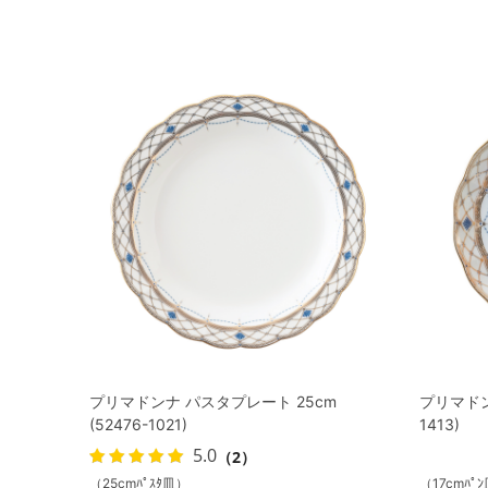
プリマドンナ パスタプレート 25cm
プリマドンナ
(52476-1021)
1413)
5.0
（2）
（25cmﾊﾟｽﾀ皿）
（17cmﾊﾟ