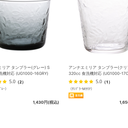
リア タンブラー(グレー) S
アンナエミリア タンブラー(クリア
洗機対応 (UG1000-16GRY)
320cc 食洗機対応 (UG1000-17C
5.0
5.0
（2）
（1）
ｸﾞﾚｰ）
（ﾀﾝﾌﾞﾗｰMｸﾘｱ）
1,430円(税込)
1,6