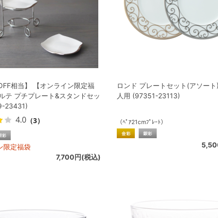
OFF相当】 【オンライン限定福
ロンド プレートセット(アソート) 2
ォルテ プチプレート&スタンドセッ
人用 (97351-23113)
9-23431)
4.0
（3）
（ﾍﾟｱ21cmﾌﾟﾚｰﾄ）
5,5
ン限定福袋
7,700円(税込)