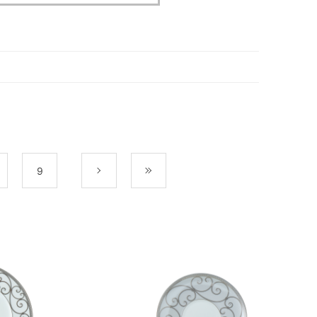
9
次
最後