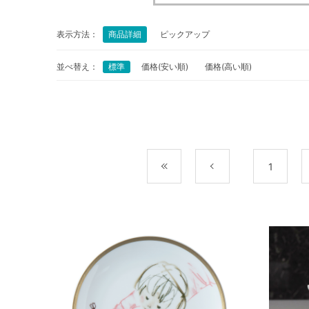
表示方法：
商品詳細
ピックアップ
並べ替え：
標準
価格(安い順)
価格(高い順)
最初
前
1