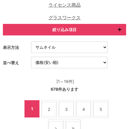
ライセンス商品
グラスワークス
絞り込み項目
表示方法
並べ替え
[1～16件]
678
件あります
1
2
3
4
5