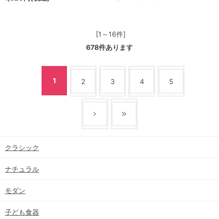
[1～16件]
678
件あります
1
2
3
4
5
クラシック
ナチュラル
モダン
子ども食器