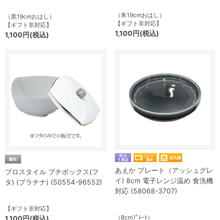
（朱19cmおはし）
（黒19cmおはし）
【ギフト非対応】
【ギフト非対応】
1,100円(税込)
1,100円(税込)
あえか プレート（アッシュグレ
プロスタイル プチボックス(フ
イ) 8cm 電子レンジ温め 食洗機
タ) (プラチナ) (50554-96552)
対応 (58068-3707)
【ギフト非対応】
（8cmﾌﾟﾚｰﾄ）
1,100円(税込)