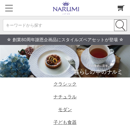
キーワードから探す
☆ 創業80周年謝恩企画品にスタイルズペアセットが登場 ☆
クラシック
ナチュラル
モダン
子ども食器