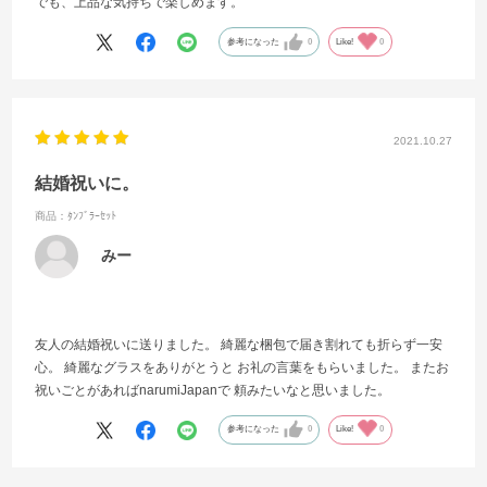
でも、上品な気持ちで楽しめます。
参考になった
0
Like!
0
2021.10.27
結婚祝いに。
商品：ﾀﾝﾌﾞﾗｰｾｯﾄ
みー
友人の結婚祝いに送りました。 綺麗な梱包で届き割れても折らず一安
心。 綺麗なグラスをありがとうと お礼の言葉をもらいました。 またお
祝いごとがあればnarumiJapanで 頼みたいなと思いました。
参考になった
0
Like!
0