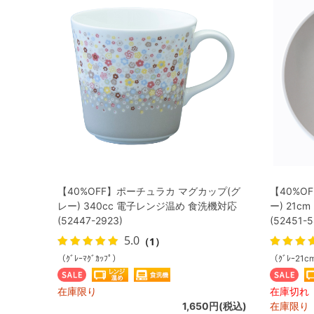
【40%OFF】ポーチュラカ マグカップ(グ
【40%O
レー) 340cc 電子レンジ温め 食洗機対応
ー) 21
(52447-2923)
(52451-5
5.0
（1）
（ｸﾞﾚｰﾏｸﾞｶｯﾌﾟ）
（ｸﾞﾚｰ21c
在庫限り
在庫切れ
1,650円(税込)
在庫限り