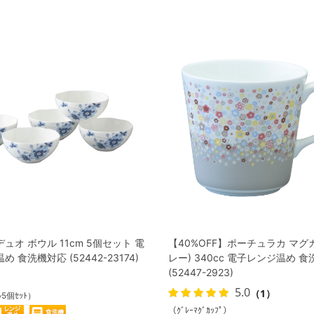
ュオ ボウル 11cm 5個セット 電
【40%OFF】ポーチュラカ マグ
 食洗機対応 (52442-23174)
レー) 340cc 電子レンジ温め 
(52447-2923)
5.0
（1）
ﾙ5個ｾｯﾄ）
（ｸﾞﾚｰﾏｸﾞｶｯﾌﾟ）