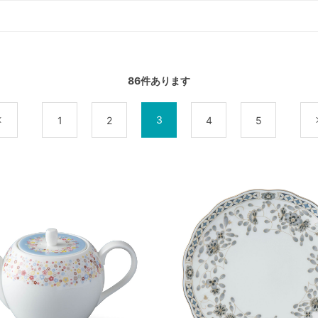
86
件あります
3
前
1
2
4
5