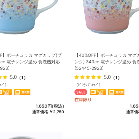
FF】ポーチュラカ マグカップ(ブ
【40%OFF】ポーチュラカ マグ
40cc 電子レンジ温め 食洗機対応
ンク) 340cc 電子レンジ温め 
923)
(52445-2923)
5.0
5.0
（1）
（1）
ｯﾌﾟ）
（ﾋﾟﾝｸﾏｸﾞｶｯﾌﾟ）
在庫限り
1,650円(税込)
1,6
通常価格
￥2,750
通常価