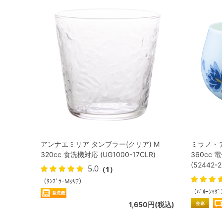
アンナエミリア タンブラー(クリア) M
ミラノ・
320cc 食洗機対応 (UG1000-17CLR)
360cc
(52442-2
5.0
（1）
（ﾀﾝﾌﾞﾗｰMｸﾘｱ）
（ﾊﾞﾙｰﾝﾏｸ
1,650円(税込)