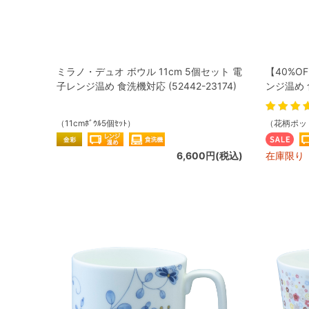
ミラノ・デュオ ボウル 11cm 5個セット 電
【40%O
子レンジ温め 食洗機対応 (52442-23174)
ンジ温め 食
（11cmﾎﾞｳﾙ5個ｾｯﾄ）
（花柄ポッ
6,600円(税込)
在庫限り