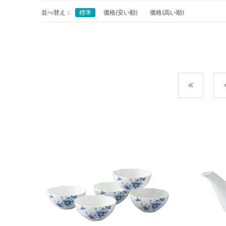
並べ替え：
標準
価格(安い順)
価格(高い順)
最初