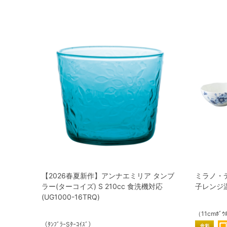
【2026春夏新作】アンナエミリア タンブ
ミラノ・デ
ラー(ターコイズ) S 210cc 食洗機対応
子レンジ温め
(UG1000-16TRQ)
（11cmﾎﾞｳ
（ﾀﾝﾌﾞﾗｰSﾀｰｺｲｽﾞ）