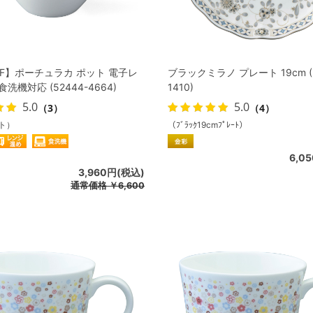
FF】ポーチュラカ ポット 電子レ
ブラックミラノ プレート 19cm (5
洗機対応 (52444-4664)
1410)
5.0
5.0
（3）
（4）
ト）
（ﾌﾞﾗｯｸ19cmﾌﾟﾚｰﾄ）
6,0
3,960円(税込)
通常価格
￥6,600