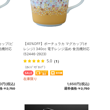
カップ(ピ
【40%OFF】ポーチュラカ マグカップ(オ
食洗機対応
レンジ) 340cc 電子レンジ温め 食洗機対応
(52446-2923)
5.0
（1）
（ｵﾚﾝｼﾞﾏｸﾞｶｯﾌﾟ）
在庫限り
50円(税込)
1,650円(税込)
格
￥2,750
通常価格
￥2,750