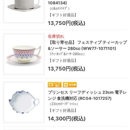
1084134)
（c&sｽﾄﾗｲﾌﾟ）
【ギフト好適品】
13,750円(税込)
在庫切れ
【取り寄せ品】 フェスティブ ティーカップ
&ソーサー 280cc (WW77-1071101)
（ﾃｨｰｶｯﾌﾟ&ｿｰｻｰ280cc）
【ギフト好適品】
13,750円(税込)
プリンセス リーフディッシュ 23cm 電子レ
ンジ 食洗機対応 (RC04-1017257)
（23cmﾘｰﾌﾃﾞｨｯｼｭ）
【ギフト好適品】
14,300円(税込)