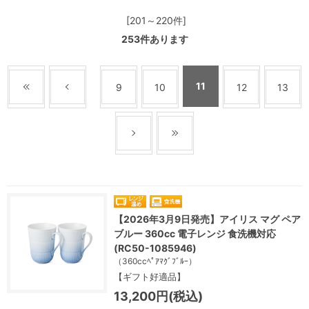
[201～220件]
253
件あります
11
9
10
12
13
【2026年3月9日発売】アイリス マグ ペア
ブルー 360cc 電子レンジ 食洗機対応
(RC50-1085946)
（360ccﾍﾟｱﾏｸﾞﾌﾞﾙｰ）
【ギフト好適品】
13,200円(税込)