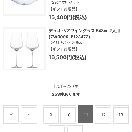
（22cmﾌﾅｶﾞﾀﾌﾟﾚｰﾄ）
【ギフト好適品】
15,400円(税込)
デュオ ペアワイングラス 548cc 2人用
(ZW9090-P123472)
（ﾍﾟｱｵｰﾙﾗｳﾝﾄﾞ548cc）
【ギフト好適品】
16,500円(税込)
[201～220件]
253
件あります
11
9
10
12
13