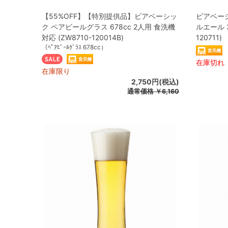
【55%OFF】【特別提供品】ビアベーシッ
ビアベー
ク ペアビールグラス 678cc 2人用 食洗機
ルエール 3
対応 (ZW8710-120014B)
120711)
（ﾍﾟｱﾋﾞｰﾙｸﾞﾗｽ 678cc）
在庫切れ
在庫限り
2,750円(税込)
通常価格
￥6,160