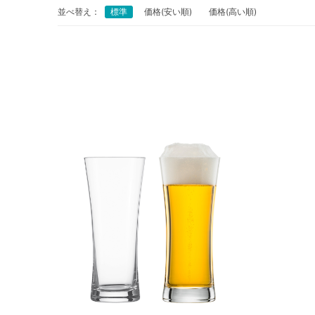
並べ替え：
標準
価格(安い順)
価格(高い順)