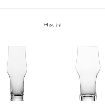
7
件あります