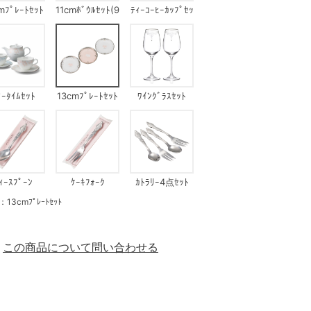
mﾌﾟﾚｰﾄｾｯﾄ
11cmﾎﾞｳﾙｾｯﾄ(9
ﾃｨｰｺｰﾋｰｶｯﾌﾟｾｯ
(96559)
7129)
ﾄ(97129)
ｨｰﾀｲﾑｾｯﾄ
13cmﾌﾟﾚｰﾄｾｯﾄ
ﾜｲﾝｸﾞﾗｽｾｯﾄ
ｨｰｽﾌﾟｰﾝ
ｹｰｷﾌｫｰｸ
ｶﾄﾗﾘｰ4点ｾｯﾄ
cmﾌﾟﾚｰﾄｾｯﾄ
この商品について問い合わせる