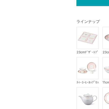
ラインナップ
23cmﾃﾞｻﾞｰﾄﾌﾟ
23c
ﾚｰﾄ
ﾃｨｰｺｰﾋｰｶｯﾌﾟｾｯ
11c
ﾄ(51852)