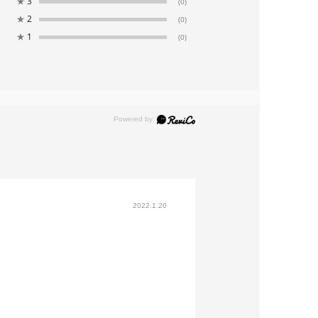
★
3
(0)
★
2
(0)
★
1
(0)
2022.1.20