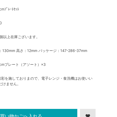
cmﾌﾟﾚｰﾄｾｯﾄ
0
0個以上在庫ございます。
：130mm 高さ：12mm パッケージ：147-286-37mm
3cmプレート（アソート）×3
銀彩を施しておりまので、電子レンジ・食洗機はお使いい
だけません。
買い物かごへ入れる