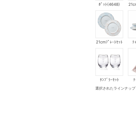
ﾎﾟｯﾄ(4648)
21c
21cmﾌﾟﾚｰﾄｾｯﾄ
ﾃ
ﾀﾝﾌﾞﾗｰｾｯﾄ
ﾃ
選択されたラインナップ：13