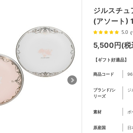
ジルスチュアー
(アソート) 1
5.0
（
5,500円(税
【ギフト好適品】
商品コード
96
ブランド/シ
ジ
リーズ
素材
ボ
原産国
日