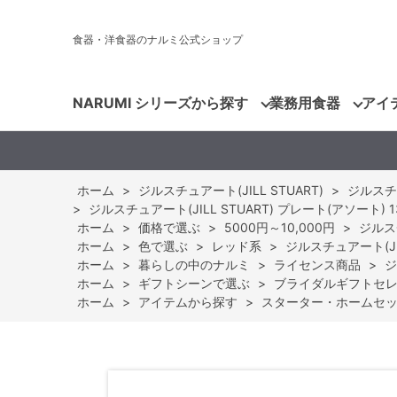
食器・洋食器のナルミ公式ショップ
NARUMI シリーズから探す
業務用食器
アイ
ホーム
>
ジルスチュアート(JILL STUART)
>
ジルスチュア
>
ジルスチュアート(JILL STUART) プレート(アソート) 13c
ホーム
>
価格で選ぶ
>
5000円～10,000円
>
ジルスチ
ホーム
>
色で選ぶ
>
レッド系
>
ジルスチュアート(JILL
ホーム
>
暮らしの中のナルミ
>
ライセンス商品
>
ジ
ホーム
>
ギフトシーンで選ぶ
>
ブライダルギフトセ
ホーム
>
アイテムから探す
>
スターター・ホームセ