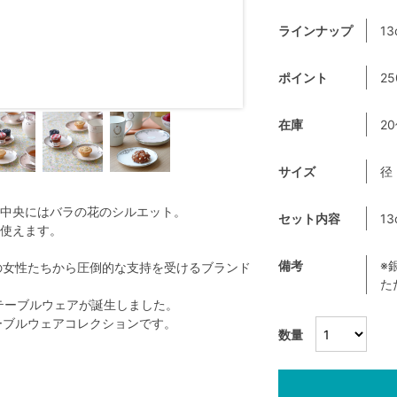
ラインナップ
13
ポイント
25
在庫
2
サイズ
径
中央にはバラの花のシルエット。
セット内容
1
使えます。
備考
※
界中の女性たちから圧倒的な支持を受けるブランド
た
テーブルウェアが誕生しました。
テーブルウェアコレクションです。
数量