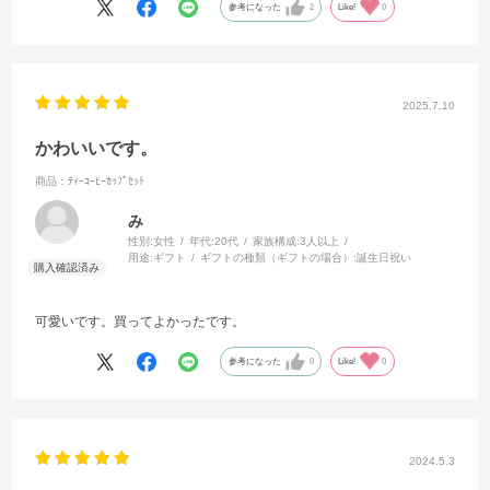
参考になった
2
Like!
0
2025.7.10
かわいいです。
商品：ﾃｨｰｺｰﾋｰｶｯﾌﾟｾｯﾄ
み
性別:
女性
年代:
20代
家族構成:
3人以上
用途:
ギフト
ギフトの種類（ギフトの場合）:
誕生日祝い
可愛いです。買ってよかったです。
参考になった
0
Like!
0
2024.5.3