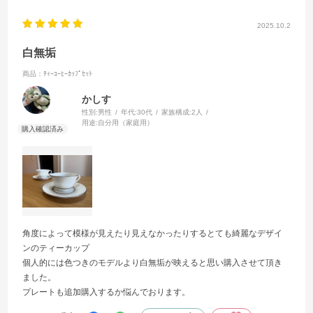
2025.10.2
白無垢
商品：ﾃｨｰｺｰﾋｰｶｯﾌﾟｾｯﾄ
かしす
性別:
男性
年代:
30代
家族構成:
2人
用途:
自分用（家庭用）
角度によって模様が見えたり見えなかったりするとても綺麗なデザイ
ンのティーカップ
個人的には色つきのモデルより白無垢が映えると思い購入させて頂き
ました。
プレートも追加購入するか悩んでおります。