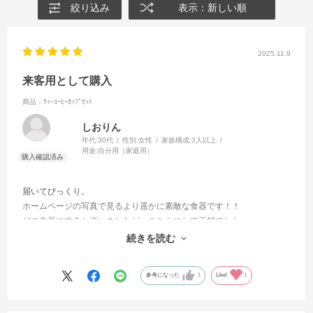
絞り込み
表示：新しい順
2025.11.9
来客用として購入
商品：ﾃｨｰｺｰﾋｰｶｯﾌﾟｾｯﾄ
しおりん
年代:
30代
性別:
女性
家族構成:
3人以上
用途:
自分用（家庭用）
届いてびっくり。
ホームページの写真で見るより遥かに素敵な食器です！！
どの食器にするか迷いましたが、こちらにして正解でした。
とってもお上品な雰囲気です。
続きを読む
お茶の時間がとても楽しみになります。
参考になった
1
Like!
1