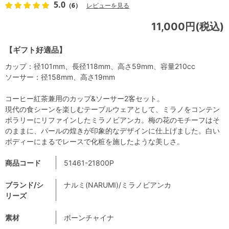
5.0
（6）
レビューを見る
11,000円(税込)
【ギフト好適品】
カップ：径101mm、長径118mm、高さ59mm、容量210cc
ソーサー：径158mm、高さ19mm
コーヒー紅茶兼用のカップ&ソーサー2客セット。
現代の食シーンを楽しむテーブルウェアとして、ミラノをコンテン
ポラリーにリファインしたミラノビアンカ。梅の花のモチーフはそ
のままに、パールの煌きが印象的なデザインに仕上げました。白い
ボディーにまるでレースで化粧を施したような美しさ。
商品コード
51461-21800P
ブランド/シ
ナルミ(NARUMI)/ミラノビアンカ
リーズ
素材
ボーンチャイナ